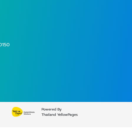
0150
Powered By
Thailand YellowPages