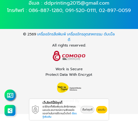
อีเมล :
ddprinting2015@gmail.com
โทรศัพท์ :
086-887-1280
,
091-520-0111
,
02-897-0059
© 2569
เครื่องจักรสิ่งพิมพ์ เครื่องจักรอุตสาหกรรม ดับเบิ้ล
ดี
All rights reserved.
Work is Secure
Protect Data With Encrypt
Powered By
เว็บไซต์นี้ใช้คุกกี้
Thailand YellowPages
เราใช้คุกกี้เพื่อเพิ่มประสิทธิภาพและ
ตั้งค่าคุกกี้
ยอมรับ
มอบประสบการณ์ความพึงพอใจ
ของท่านในการใช้งานเว็บไซต์
เรียน
รู้เพิ่มเติม