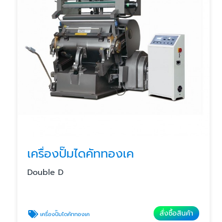
เครื่องปั๊มไดคัททองเค
Double D
สั่งซื้อสินค้า
เครื่องปั๊มไดคัททองเค