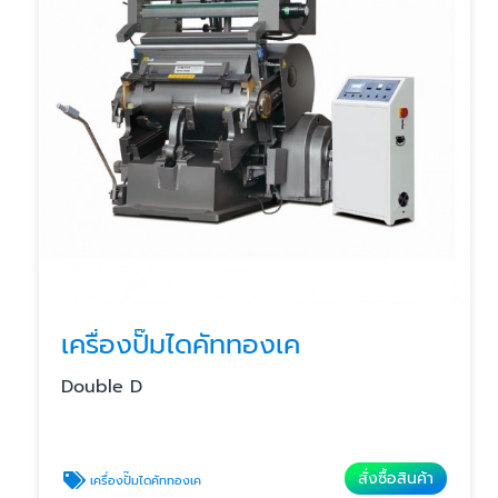
เครื่องปั๊มไดคัททองเค
Double D
สั่งซื้อสินค้า
เครื่องปั๊มไดคัททองเค