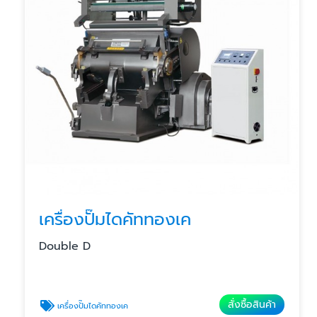
เครื่องปั๊มไดคัททองเค
Double D
สั่งซื้อสินค้า
เครื่องปั๊มไดคัททองเค